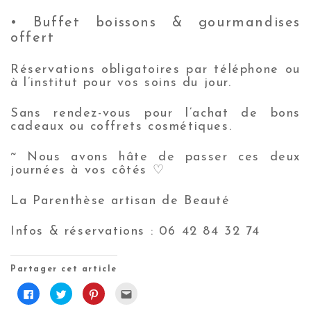
• Buffet boissons & gourmandises
offert
Réservations obligatoires par téléphone ou
à l’institut pour vos soins du jour.
Sans rendez-vous pour l’achat de bons
cadeaux ou coffrets cosmétiques.
~ Nous avons hâte de passer ces deux
journées à vos côtés ♡
La Parenthèse artisan de Beauté
Infos & réservations : 06 42 84 32 74
Partager cet article
C
C
C
C
l
l
l
l
i
i
i
i