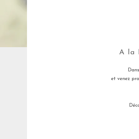
A la 
Dans
et venez pr
Déco