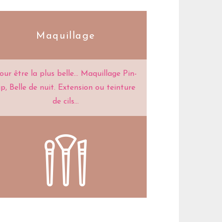
Maquillage
our être la plus belle... Maquillage Pin-
p, Belle de nuit. Extension ou teinture
de cils...