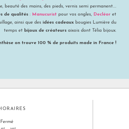
e, beauté des mains, des pieds, vernis semi permanent….
s de qualités
:
Manucurist
pour vos ongles,
Decléor
et
illage, ainsi que des
idées cadeaux
bougies Lumière du
temps et
bijoux de créateurs
aixois dont Télia bijoux.
thèse on trouve 100 % de produits made in France !
HORAIRES
 Fermé