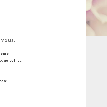
 vous.
tente
isage
Sothys.
hèse.