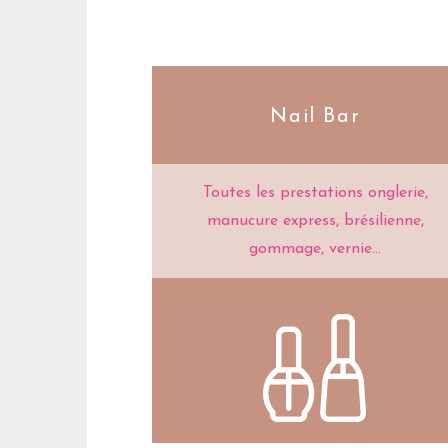
Nail Bar
Toutes les prestations onglerie,
manucure express, brésilienne,
gommage, vernie...