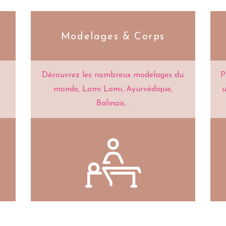
Modelages & Corps
Découvrez les nombreux modelages du
P
monde, Lomi Lomi, Ayurvédique,
u
Balinais...