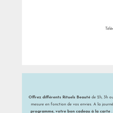
Télé
Offrez différents Rituels Beauté
de 2h, 3h ou
mesure en fonction de vos envies. A la journé
programme, votre bon cadeau à la carte